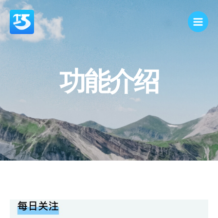
跳
Main
至
Men
内
容
功能介绍